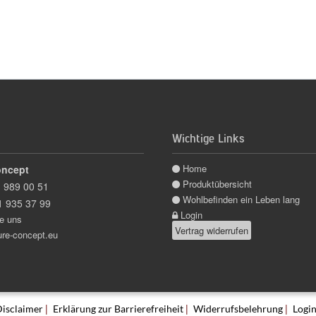
Wichtige Links
Home
oncept
Produktübersicht
 989 00 51
Wohlbefinden ein Leben lang
1 935 37 99
Login
e uns
Vertrag widerrufen
ure-concept.eu
|
|
|
isclaimer
Erklärung zur Barrierefreiheit
Widerrufsbelehrung
Logi