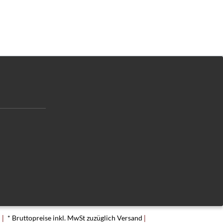
|
|
n
* Bruttopreise inkl. MwSt zuzüglich Versand