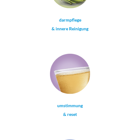
darmpflege
& innere Reinigung
umstimmung
& reset